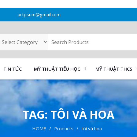
artpsum@gmail.com
TIN TỨC
MỸ THUẬT TIỂU HỌC
MỸ THUẬT THCS
TAG:
TÔI VÀ HOA
HOME
Products
tôi và hoa