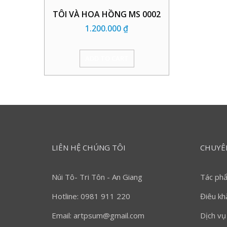
TÔI VÀ HOA HỒNG MS 0002
1.200.000
₫
ADD TO CART
LIÊN HỆ CHÚNG TÔI
CHUYÊ
Núi Tô- Tri Tôn - An Giang
Tác ph
Hotline: 0981 911 220
Điêu kh
Email: artpsum@gmail.com
Dịch vụ