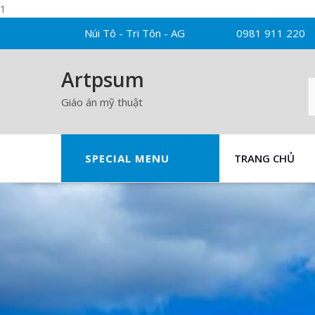
1
Skip
Núi Tô - Tri Tôn - AG
0981 911 220
to
content
Artpsum
Giáo án mỹ thuật
SPECIAL MENU
TRANG CHỦ