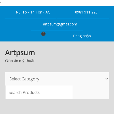
1
Skip
Núi Tô - Tri Tôn - AG
0981 911 220
to
content
artpsum@gmail.com
0
Đăng nhập
Artpsum
Giáo án mỹ thuật
SEARCH