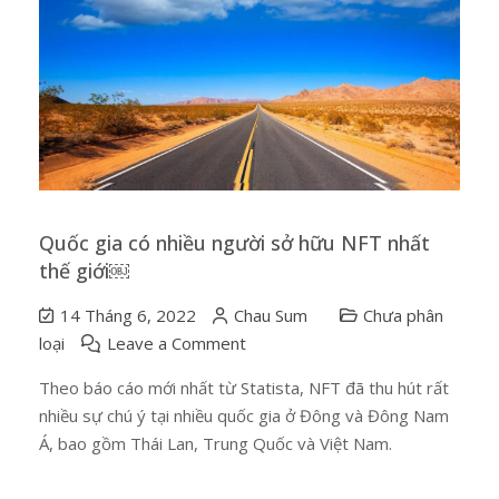
Quốc gia có nhiều người sở hữu NFT nhất
thế giới￼
14 Tháng 6, 2022
Chau Sum
Chưa phân
on
loại
Leave a Comment
Quốc
Theo báo cáo mới nhất từ ​​Statista, NFT đã thu hút rất
gia
nhiều sự chú ý tại nhiều quốc gia ở Đông và Đông Nam
có
Á, bao gồm Thái Lan, Trung Quốc và Việt Nam.
nhiều
người