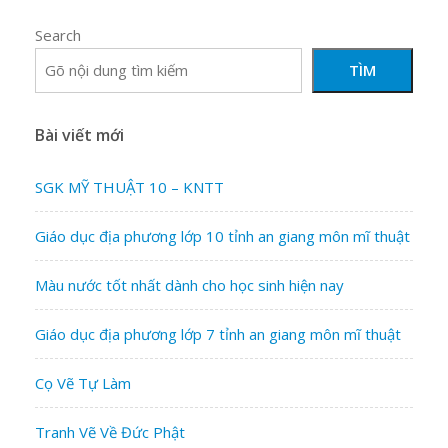
sở
hữu
Search
NFT
TÌM
nhất
thế
Bài viết mới
giới
￼
SGK MỸ THUẬT 10 – KNTT
Giáo dục địa phương lớp 10 tỉnh an giang môn mĩ thuật
Màu nước tốt nhất dành cho học sinh hiện nay
Giáo dục địa phương lớp 7 tỉnh an giang môn mĩ thuật
Cọ Vẽ Tự Làm
Tranh Vẽ Về Đức Phật