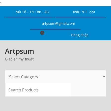
1
Skip
Núi Tô - Tri Tôn - AG
0981 911 220
to
content
artpsum@gmail.com
0
Đăng nhập
Artpsum
Giáo án mỹ thuật
SEARCH