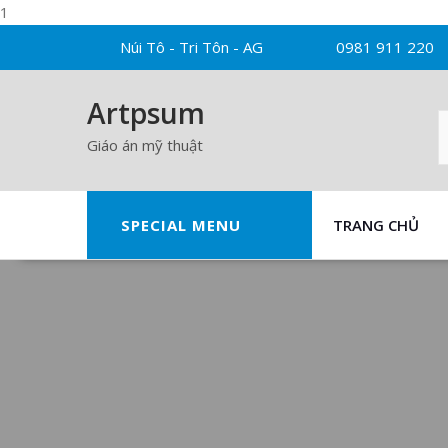
1
Skip
Núi Tô - Tri Tôn - AG
0981 911 220
to
content
Artpsum
Giáo án mỹ thuật
SPECIAL MENU
TRANG CHỦ