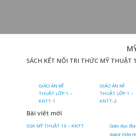
MỸ
SÁCH KẾT NỐI TRI THỨC MỸ THUẬT 
GIÁO ÁN MĨ
GIÁO ÁN MĨ
THUẬT LỚP 1 –
THUẬT LỚP 1 –
KNTT-1
KNTT-2
Bài viết mới
SGK MỸ THUẬT 10 – KNTT
Giáo dục địa
giang môn m