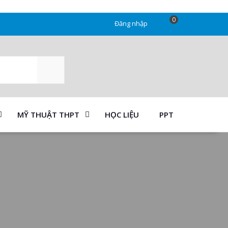
0
Đăng nhập
SEARCH
MỸ THUẬT THPT
HỌC LIỆU
PPT