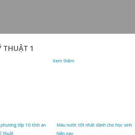
 THUẬT 1
1
Xem thêm
 phương lớp 10 tỉnh an
Màu nước tốt nhất dành cho học sinh
ĩ thuật
hiện nay