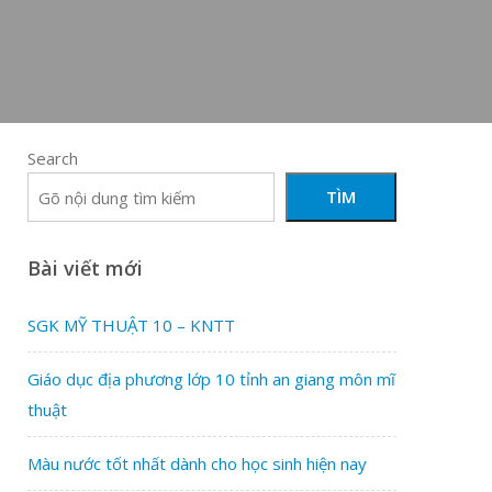
Search
TÌM
Bài viết mới
SGK MỸ THUẬT 10 – KNTT
Giáo dục địa phương lớp 10 tỉnh an giang môn mĩ
thuật
Màu nước tốt nhất dành cho học sinh hiện nay