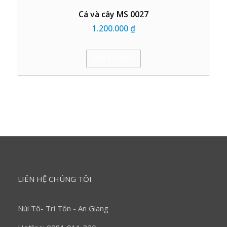
Cá và cây MS 0027
1.200.000
₫
ADD TO CART
LIÊN HỆ CHÚNG TÔI
Núi Tô- Tri Tôn - An Giang