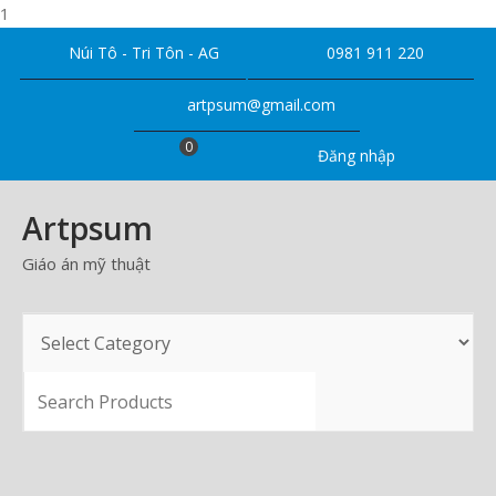
1
Skip
Núi Tô - Tri Tôn - AG
0981 911 220
to
content
artpsum@gmail.com
0
Đăng nhập
Artpsum
Giáo án mỹ thuật
SEARCH