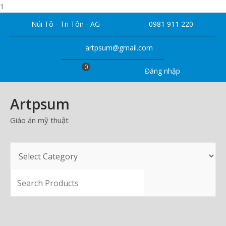
1
Skip
Núi Tô - Tri Tôn - AG
0981 911 220
to
content
artpsum@gmail.com
0
Đăng nhập
Artpsum
Giáo án mỹ thuật
SEARCH