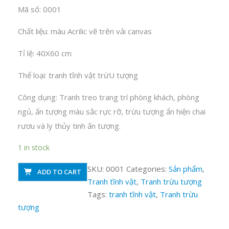
Mã số: 0001
Chất liệu: màu Acrilic vẽ trên vải canvas
Tỉ lệ: 40X60 cm
Thể loại: tranh tĩnh vật trừU tượng
Công dụng: Tranh treo trang trí phòng khách, phòng
ngủ, ấn tượng màu sắc rực rỡ, trừu tượng ẩn hiện chai
rươu và ly thủy tinh ấn tượng.
1 in stock
Tranh
SKU:
0001
Categories:
Sản phẩm
,
ADD TO CART
tĩnh
Tranh tĩnh vật
,
Tranh trừu tượng
vât
Tags:
tranh tĩnh vật
,
Tranh trừu
MS
tượng
0001