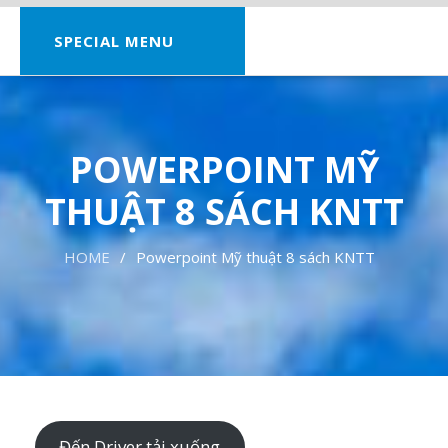
SPECIAL MENU
POWERPOINT MỸ
THUẬT 8 SÁCH KNTT
HOME
Powerpoint Mỹ thuật 8 sách KNTT
Đến Driver tải xuống