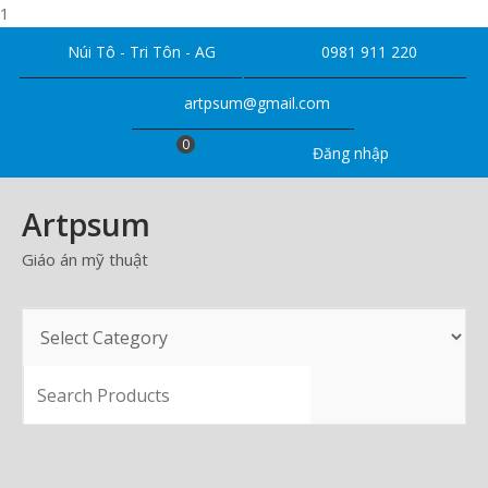
1
Skip
Núi Tô - Tri Tôn - AG
0981 911 220
to
content
artpsum@gmail.com
0
Đăng nhập
Artpsum
Giáo án mỹ thuật
SEARCH