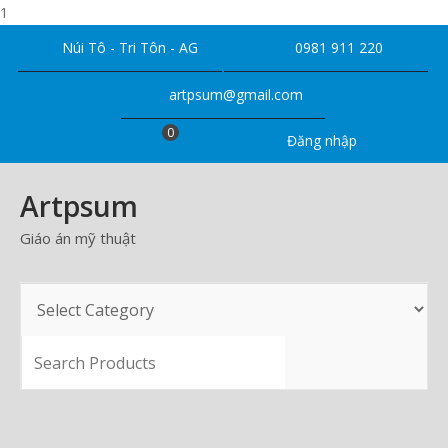
1
Skip
Núi Tô - Tri Tôn - AG
0981 911 220
to
content
artpsum@gmail.com
0
Đăng nhập
Artpsum
Giáo án mỹ thuật
SEARCH