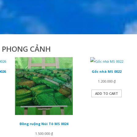
 PHONG CẢNH
026
Gốc nhà MS 0022
1.200.000
₫
ADD TO CART
Đồng ruộng Núi Tô MS 0024
1.500.000
₫