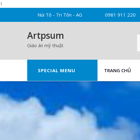
1
Skip
Núi Tô - Tri Tôn - AG
0981 911 220
to
content
Artpsum
Giáo án mỹ thuật
SPECIAL MENU
TRANG CHỦ