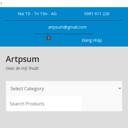
1
Skip
Núi Tô - Tri Tôn - AG
0981 911 220
to
content
artpsum@gmail.com
0
Đăng nhập
Artpsum
Giáo án mỹ thuật
SEARCH