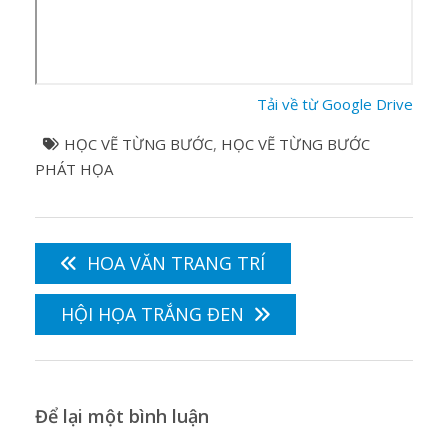
Tải về từ Google Drive
HỌC VẼ TỪNG BƯỚC
,
HỌC VẼ TỪNG BƯỚC
PHÁT HỌA
Điều
hướng
HOA VĂN TRANG TRÍ
bài
viết
HỘI HỌA TRẮNG ĐEN
Để lại một bình luận