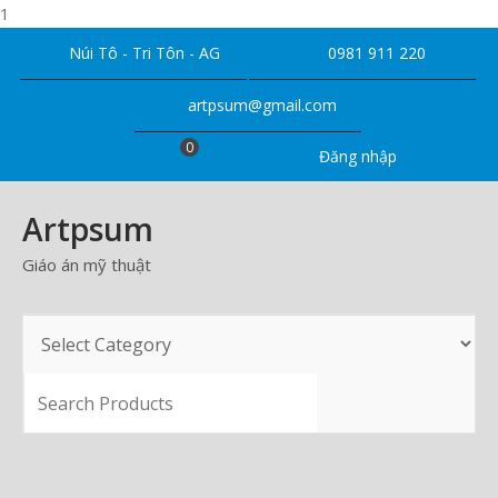
1
Skip
Núi Tô - Tri Tôn - AG
0981 911 220
to
content
artpsum@gmail.com
0
Đăng nhập
Artpsum
Giáo án mỹ thuật
SEARCH