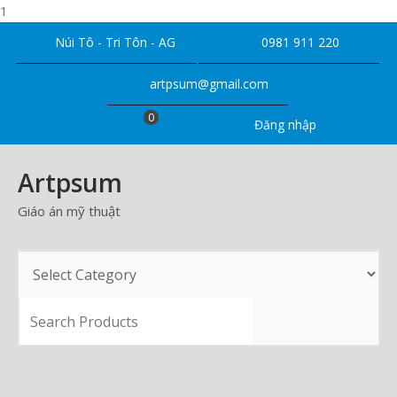
1
Skip
Núi Tô - Tri Tôn - AG
0981 911 220
to
content
artpsum@gmail.com
0
Đăng nhập
Artpsum
Giáo án mỹ thuật
SEARCH