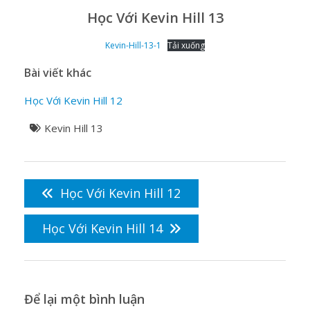
Học Với Kevin Hill 13
Kevin-Hill-13-1
Tải xuống
Bài viết khác
Học Với Kevin Hill 12
Kevin Hill 13
Điều
hướng
Học Với Kevin Hill 12
bài
viết
Học Với Kevin Hill 14
Để lại một bình luận