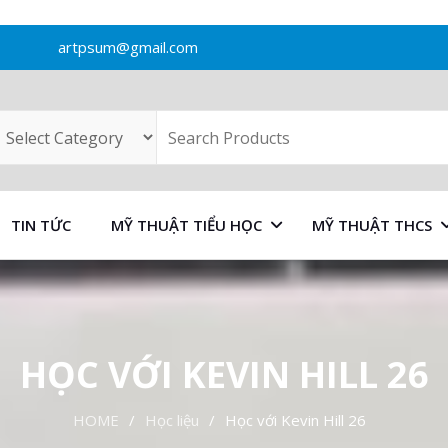
artpsum@gmail.com
TIN TỨC
MỸ THUẬT TIỂU HỌC
MỸ THUẬT THCS
HỌC VỚI KEVIN HILL 26
HOME
Học liệu
Học với Kevin Hill 26