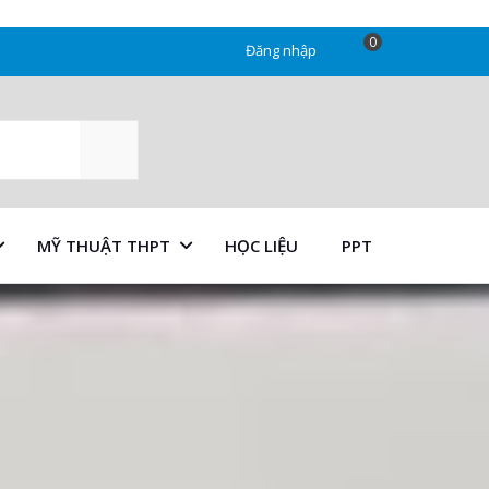
0
Đăng nhập
SEARCH
MỸ THUẬT THPT
HỌC LIỆU
PPT