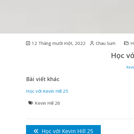
12 Tháng mười một, 2022
Chau Sum
H
Học vớ
Kevi
Bài viết khác
Học với Kevin Hill 25
Kevin Hill 26
Điều
hướng
Học với Kevin Hill 25