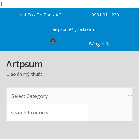
1
Skip
Núi Tô - Tri Tôn - AG
0981 911 220
to
content
artpsum@gmail.com
0
Đăng nhập
Artpsum
Giáo án mỹ thuật
SEARCH