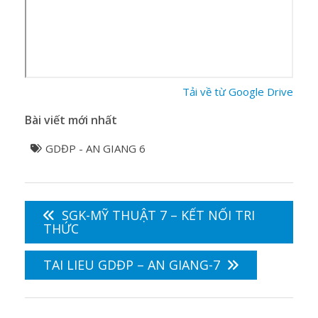
Tải về từ Google Drive
Bài viết mới nhất
GDĐP - AN GIANG 6
Điều
hướng
SGK-MỸ THUẬT 7 – KẾT NỐI TRI
bài
THỨC
viết
TAI LIEU GDĐP – AN GIANG-7