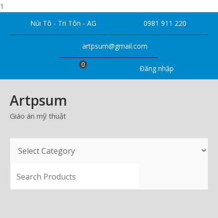
1
Skip
Núi Tô - Tri Tôn - AG
0981 911 220
to
content
artpsum@gmail.com
0
Đăng nhập
Artpsum
Giáo án mỹ thuật
SEARCH