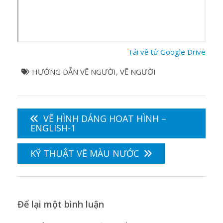
Tải về từ Google Drive
HƯỚNG DẪN VẼ NGƯỜI
,
VẼ NGƯỜI
Điều
hướng
VẼ HÌNH DÁNG HOAT HÌNH –
bài
ENGLISH-1
viết
KỸ THUẬT VẼ MÀU NƯỚC
Để lại một bình luận