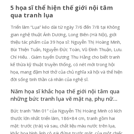
5 họa sĩ thể hiện thế giới nội tâm
qua tranh lụa
Triển lãm “Lụa” kéo dài từ ngày 7/6 đến 7/8 tại Không
gian nghệ thuật Ánh Dương, Long Biên (Hà Nội), giới
thiệu tác phẩm của 39 họa sĩ: Nguyễn Thị Hoàng Minh,
Bùi Thiện Tuấn, Nguyễn Đức Toàn, Vũ Đình Thuận, Lưu.
Chí Hiếu. . Giám tuyển Dương Thu Hằng cho biết tranh
kế thừa kỹ thuật truyền thống, có nét mới trong hội
họa, mang đậm hơi thở của chủ nghĩa xã hội và thể hiện
đời sống tinh thần cá nhân của nghệ sĩ.
Năm họa sĩ khắc họa thế giới nội tâm qua
những bức tranh lụa vẽ mặt nạ, phụ nữ…
Bức tranh “Min 01” của Nguyễn Thị Hoàng Minh có kích
thước lớn nhất triển lãm, 186×84 cm, tranh gồm hai
mặt: trước (trái) và sau, chất liệu màu nước trên lụa,
khắc họa hình ảnh cô gái đứng trước mặt. của một chiếc