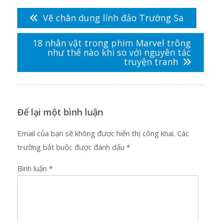
Điều
hướng
Vẽ chân dung lính đảo Trường Sa
bài
viết
18 nhân vật trong phim Marvel trông
như thế nào khi so với nguyên tác
truyện tranh
Để lại một bình luận
Email của bạn sẽ không được hiển thị công khai.
Các
trường bắt buộc được đánh dấu
*
Bình luận
*