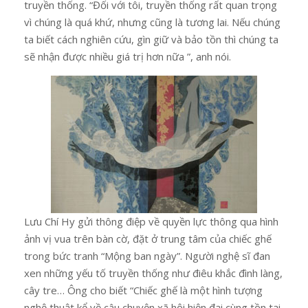
truyền thống. “Đối với tôi, truyền thống rất quan trọng
vì chúng là quá khứ, nhưng cũng là tương lai. Nếu chúng
ta biết cách nghiên cứu, gìn giữ và bảo tồn thì chúng ta
sẽ nhận được nhiều giá trị hơn nữa ”, anh nói.
Lưu Chí Hy gửi thông điệp về quyền lực thông qua hình
ảnh vị vua trên bàn cờ, đặt ở trung tâm của chiếc ghế
trong bức tranh “Mộng ban ngày”. Người nghệ sĩ đan
xen những yếu tố truyền thống như điêu khắc đình làng,
cây tre… Ông cho biết “Chiếc ghế là một hình tượng
nghệ thuật kể về câu chuyện xã hội hiện đại cùng tồn tại