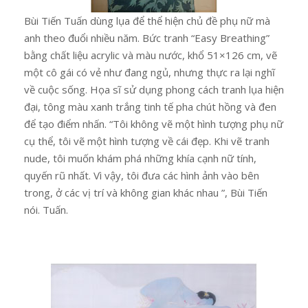
Bùi Tiến Tuấn dùng lụa để thể hiện chủ đề phụ nữ mà
anh theo đuổi nhiều năm. Bức tranh “Easy Breathing”
bằng chất liệu acrylic và màu nước, khổ 51×126 cm, vẽ
một cô gái có vẻ như đang ngủ, nhưng thực ra lại nghĩ
về cuộc sống. Họa sĩ sử dụng phong cách tranh lụa hiện
đại, tông màu xanh trắng tinh tế pha chút hồng và đen
để tạo điểm nhấn. “Tôi không vẽ một hình tượng phụ nữ
cụ thể, tôi vẽ một hình tượng về cái đẹp. Khi vẽ tranh
nude, tôi muốn khám phá những khía cạnh nữ tính,
quyến rũ nhất. Vì vậy, tôi đưa các hình ảnh vào bên
trong, ở các vị trí và không gian khác nhau ”, Bùi Tiến
nói. Tuấn.