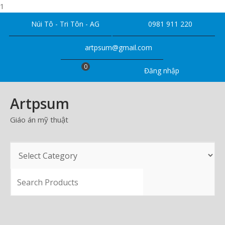
1
Skip
Núi Tô - Tri Tôn - AG
0981 911 220
to
content
artpsum@gmail.com
0
Đăng nhập
Artpsum
Giáo án mỹ thuật
SEARCH