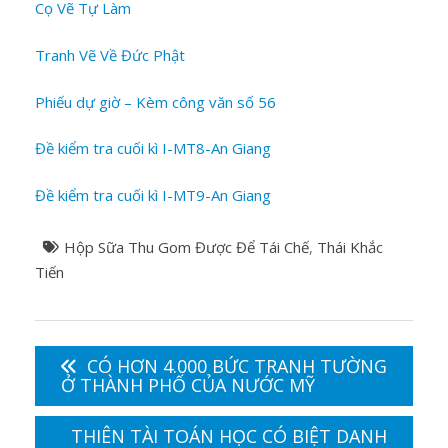
Cọ Vẽ Tự Làm
Tranh Vẽ Về Đức Phật
Phiếu dự giờ – Kèm công văn số 56
Đề kiểm tra cuối kì I-MT8-An Giang
Đề kiểm tra cuối kì I-MT9-An Giang
Hộp Sữa Thu Gom Được Để Tái Chế
,
Thái Khắc
Tiến
Điều
hướng
CÓ HƠN 4.000 BỨC TRANH TƯỜNG
bài
Ở THÀNH PHỐ CỦA NƯỚC MỸ
viết
THIÊN TÀI TOÁN HỌC CÓ BIỆT DANH