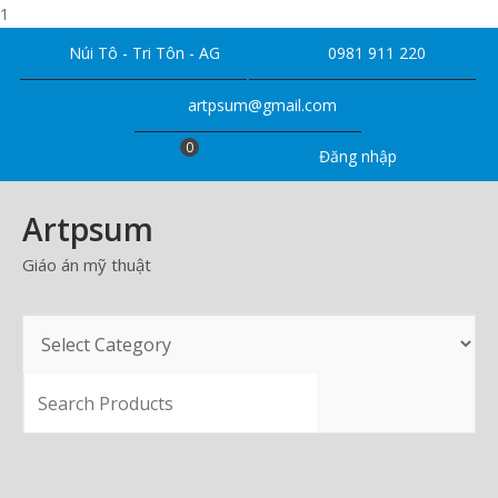
1
Skip
Núi Tô - Tri Tôn - AG
0981 911 220
to
content
artpsum@gmail.com
0
Đăng nhập
Artpsum
Giáo án mỹ thuật
SEARCH