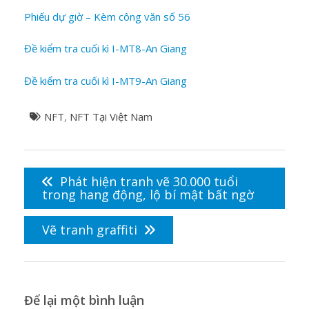
Phiếu dự giờ – Kèm công văn số 56
Đề kiểm tra cuối kì I-MT8-An Giang
Đề kiểm tra cuối kì I-MT9-An Giang
NFT
,
NFT Tại Việt Nam
Điều
hướng
Phát hiện tranh vẽ 30.000 tuổi
bài
trong hang động, lộ bí mật bất ngờ
viết
Vẽ tranh graffiti
Để lại một bình luận