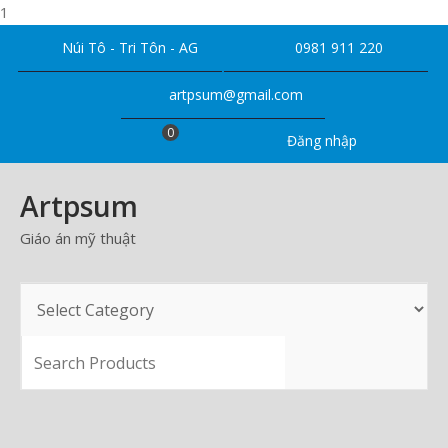
1
Skip
Núi Tô - Tri Tôn - AG
0981 911 220
to
content
artpsum@gmail.com
0
Đăng nhập
Artpsum
Giáo án mỹ thuật
SEARCH