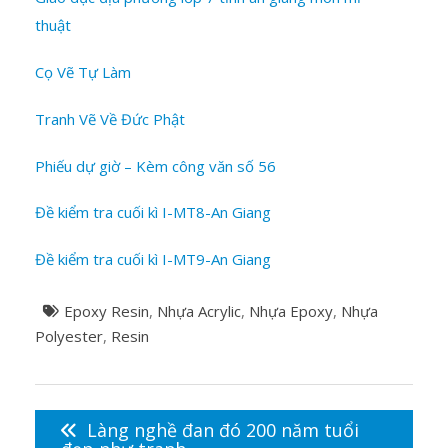
thuật
Cọ Vẽ Tự Làm
Tranh Vẽ Về Đức Phật
Phiếu dự giờ – Kèm công văn số 56
Đề kiểm tra cuối kì I-MT8-An Giang
Đề kiểm tra cuối kì I-MT9-An Giang
Epoxy Resin
,
Nhựa Acrylic
,
Nhựa Epoxy
,
Nhựa
Polyester
,
Resin
Điều
hướng
Làng nghề đan đó 200 năm tuổi
bài