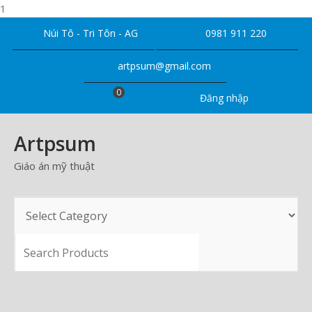
1
Skip
Núi Tô - Tri Tôn - AG
0981 911 220
to
content
artpsum@gmail.com
0
Đăng nhập
Artpsum
Giáo án mỹ thuật
SEARCH