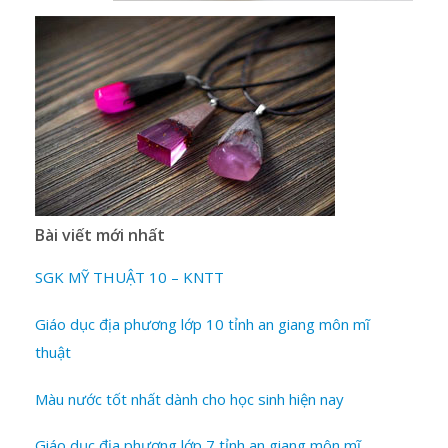
Bài viết mới nhất
SGK MỸ THUẬT 10 – KNTT
Giáo dục địa phương lớp 10 tỉnh an giang môn mĩ
thuật
Màu nước tốt nhất dành cho học sinh hiện nay
Giáo dục địa phương lớp 7 tỉnh an giang môn mĩ